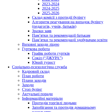
2023-2024
2024-2025
2025-2026
Склад комісії з протидії булінгу
Алгоритм реагування на випадок булінгу
(педагогів, учнів, батьків)
Зразки заяв
Пам’ятки та рекомендації батькам
Пам’ятки та рекомендації здобувачам освіти
Виховні заходи ліцею
Гурткова робота
Графік роботи гуртків
Сокіл (“ДЖУРА”)
Юний турист
Соціально-психологічна служба
Кадровий склад
План роботи
Плани заходів
Заходи
Стоп булінг
Актуальні поради
Інформаційні матеріали
Протидія торгівлі людьми
Запобігання та протидія домашньому
насильству