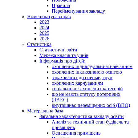
Правила
Перейменування закладу
Номенклатура справ
2023
2024
2025
2026
Статистика
Статистичні звіти
Мережа класів та учнів
Інформація про дітей:
охоплених індивідуальним навчанням
охоплених інклюзивною освітою
зарахованих до спецмедгруп
охоплених харчуванням
соціально незахищених категорій
що не мають статусу потерпілих
(ЧАЕС)
внутрішньо переміщених осіб (ВПО)
Матеріальна база
Загальна характеристика закладу освіти
Аналіз та технічний стан будівель та
приміщень
Оснащення приміщень