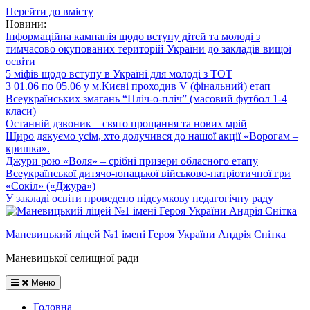
Перейти до вмісту
Новини:
Інформаційна кампанія щодо вступу дітей та молоді з
тимчасово окупованих територій України до закладів вищої
освіти
5 міфів щодо вступу в Україні для молоді з ТОТ
З 01.06 по 05.06 у м.Києві проходив V (фінальний) етап
Всеукраїнських змагань “Пліч-о-пліч” (масовий футбол 1-4
класи)
Останній дзвоник – свято прощання та нових мрій
Щиро дякуємо усім, хто долучився до нашої акції «Ворогам –
кришка».
Джури рою «Воля» – срібні призери обласного етапу
Всеукраїнської дитячо-юнацької військово-патріотичної гри
«Сокіл» («Джура»)
У закладі освіти проведено підсумкову педагогічну раду
Маневицький ліцей №1 імені Героя України Андрія Снітка
Маневицької селищної ради
Меню
Головна