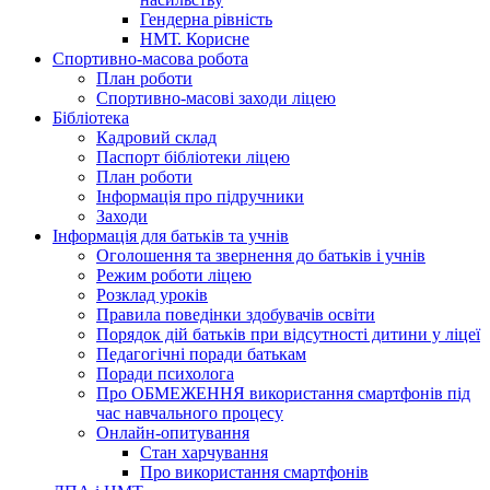
Гендерна рівність
НМТ. Корисне
Спортивно-масова робота
План роботи
Спортивно-масові заходи ліцею
Бібліотека
Кадровий склад
Паспорт бібліотеки ліцею
План роботи
Інформація про підручники
Заходи
Інформація для батьків та учнів
Оголошення та звернення до батьків і учнів
Режим роботи ліцею
Розклад уроків
Правила поведінки здобувачів освіти
Порядок дій батьків при відсутності дитини у ліцеї
Педагогічні поради батькам
Поради психолога
Про ОБМЕЖЕННЯ використання смартфонів під
час навчального процесу
Онлайн-опитування
Стан харчування
Про використання смартфонів