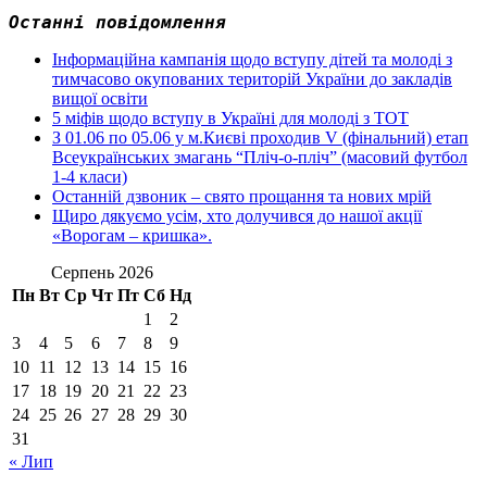
Останні повідомлення
Інформаційна кампанія щодо вступу дітей та молоді з
тимчасово окупованих територій України до закладів
вищої освіти
5 міфів щодо вступу в Україні для молоді з ТОТ
З 01.06 по 05.06 у м.Києві проходив V (фінальний) етап
Всеукраїнських змагань “Пліч-о-пліч” (масовий футбол
1-4 класи)
Останній дзвоник – свято прощання та нових мрій
Щиро дякуємо усім, хто долучився до нашої акції
«Ворогам – кришка».
Серпень 2026
Пн
Вт
Ср
Чт
Пт
Сб
Нд
1
2
3
4
5
6
7
8
9
10
11
12
13
14
15
16
17
18
19
20
21
22
23
24
25
26
27
28
29
30
31
« Лип