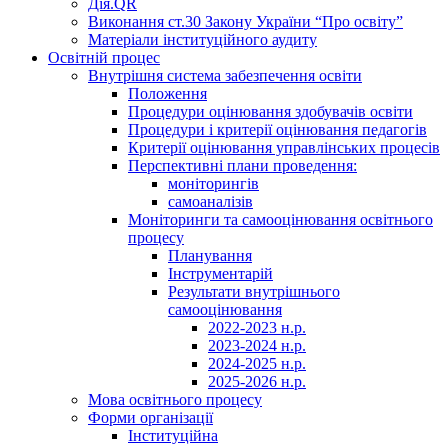
Дія.QR
Виконання ст.30 Закону України “Про освіту”
Матеріали інституційного аудиту
Освітній процес
Внутрішня система забезпечення освіти
Положення
Процедури оцінювання здобувачів освіти
Процедури і критерії оцінювання педагогів
Критерії оцінювання управлінських процесів
Перспективні плани проведення:
моніторингів
самоаналізів
Моніторинги та самооцінювання освітнього
процесу
Планування
Інструментарій
Результати внутрішнього
самооцінювання
2022-2023 н.р.
2023-2024 н.р.
2024-2025 н.р.
2025-2026 н.р.
Мова освітнього процесу
Форми організації
Інституційна