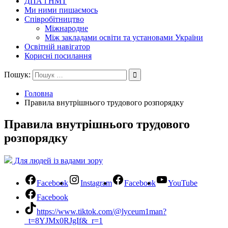
ДПА і НМТ
Ми ними пишаємось
Співробітництво
Міжнародне
Між закладами освіти та установами України
Освітній навігатор
Корисні посилання
Пошук:
Головна
Правила внутрішнього трудового розпорядку
Правила внутрішнього трудового
розпорядку
Для людей із вадами зору
Facebook
Instagram
Facebook
YouTube
Facebook
https://www.tiktok.com/@lyceum1man?
_t=8YJMx0RJgIf&_r=1