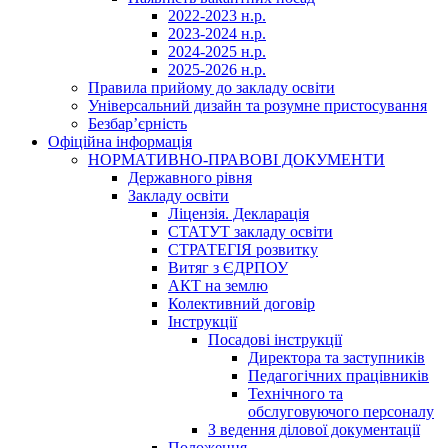
2022-2023 н.р.
2023-2024 н.р.
2024-2025 н.р.
2025-2026 н.р.
Правила прийому до закладу освіти
Універсальний дизайн та розумне пристосування
Безбар’єрність
Офіційна інформація
НОРМАТИВНО-ПРАВОВІ ДОКУМЕНТИ
Державного рівня
Закладу освіти
Ліцензія. Декларація
СТАТУТ закладу освіти
СТРАТЕГІЯ розвитку
Витяг з ЄДРПОУ
АКТ на землю
Колективний договір
Інструкції
Посадові інструкції
Директора та заступників
Педагогічних працівників
Технічного та
обслуговуючого персоналу
З ведення ділової документації
Положення