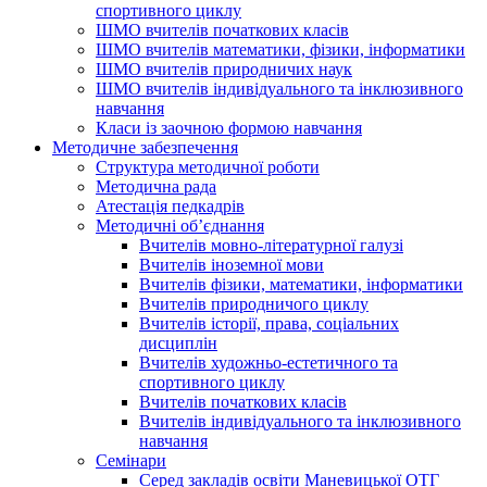
спортивного циклу
ШМО вчителів початкових класів
ШМО вчителів математики, фізики, інформатики
ШМО вчителів природничих наук
ШМО вчителів індивідуального та інклюзивного
навчання
Класи із заочною формою навчання
Методичне забезпечення
Структура методичної роботи
Методична рада
Атестація педкадрів
Методичні об’єднання
Вчителів мовно-літературної галузі
Вчителів іноземної мови
Вчителів фізики, математики, інформатики
Вчителів природничого циклу
Вчителів історії, права, соціальних
дисциплін
Вчителів художньо-естетичного та
спортивного циклу
Вчителів початкових класів
Вчителів індивідуального та інклюзивного
навчання
Семінари
Серед закладів освіти Маневицької ОТГ