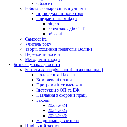
Обласні
Робота з обдарованими учнями
Індивідуальні траєкторії
Предметні олімпіади
ліцею
серед закладів ОТГ
обласні
Самоосвіта
Учитель року
Творчі сходинки педагогів Волині
Передовий досвід
Методичні заходи
Безпека у закладі освіти
Безпека життєдіяльності і охорона праці
Положення. Накази
Комплексні плани
Програми інструктажів
Інструкції з ОП та БЖ
Навчання з охорони праці
Заходи
2023-2024
2024-2025
2025-2026
На допомогу вчителю
Цивільний захист