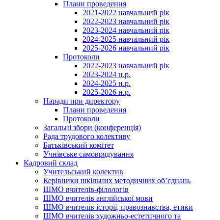
Плани проведення
2021-2022 навчальний рік
2022-2023 навчальний рік
2023-2024 навчальний рік
2024-2025 навчальний рік
2025-2026 навчальний рік
Протоколи
2022-2023 навчальний рік
2023-2024 н.р.
2024-2025 н.р.
2025-2026 н.р.
Наради при директору
Плани проведення
Протоколи
Загальні збори (конференція)
Рада трудового колективу
Батьківський комітет
Учнівське самоврядування
Кадровий склад
Учительський колектив
Керівники шкільних методичних об’єднань
ШМО вчителів-філологів
ШМО вчителів англійської мови
ШМО вчителів історії, правознавства, етики
ШМО вчителів художньо-естетичного та