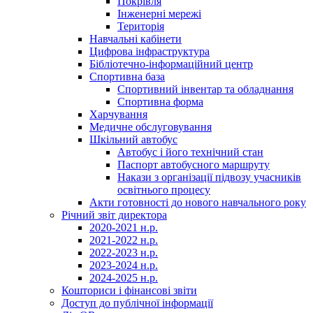
Покрівля
Інженерні мережі
Територія
Навчальні кабінети
Цифрова інфраструктура
Бібліотечно-інформаційний центр
Спортивна база
Спортивний інвентар та обладнання
Спортивна форма
Харчування
Медичне обслуговування
Шкільний автобус
Автобус і його технічний стан
Паспорт автобусного маршруту
Накази з організації підвозу учасників
освітнього процесу
Акти готовності до нового навчального року
Річний звіт директора
2020-2021 н.р.
2021-2022 н.р.
2022-2023 н.р.
2023-2024 н.р.
2024-2025 н.р.
Кошториси і фінансові звіти
Доступ до публічної інформації